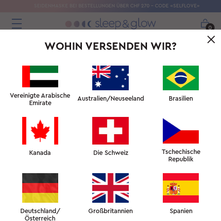
SEIDENMASKE BEI BESTELLUNGEN ÜBER CHF 270 – CODE «SELFLOVE»
0
WOHIN VERSENDEN WIR?
Vereinigte Arabische
Australien/Neuseeland
Brasilien
Emirate
Tschechische
SCHLAFEN SIE BESSER ALS
Kanada
Die Schweiz
Republik
JEMALS ZUVOR, WÄHREND SIE
GLEICHZEITIG
IHRE HAUT PFLEGEN
WACHEN SIE STRAHLEND AUF
Deutschland/
Großbritannien
Spanien
Österreich