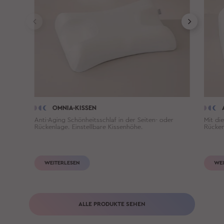
OMNIA-KISSEN
Anti-Aging Schönheitsschlaf in der Seiten- oder
Mit di
Rückenlage. Einstellbare Kissenhöhe.
Rücken
WEITERLESEN
WEI
ALLE PRODUKTE SEHEN