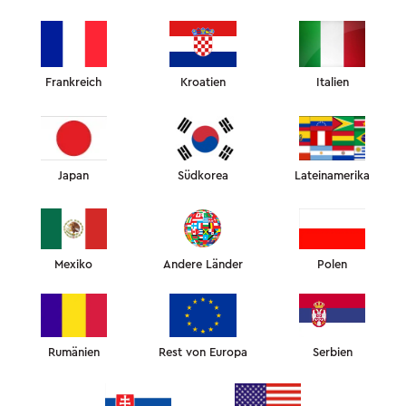
Frankreich
Kroatien
Italien
Japan
Südkorea
Lateinamerika
Mexiko
Andere Länder
Polen
Rumänien
Rest von Europa
Serbien
WAS IST DAS SLEEP&GLOW-KISSEN?
Alle Produkte sind in Zusammenarbeit mit einem Team von