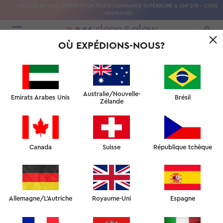
MASQUE EN SOIE OFFERT POUR TOUTE COMMANDE SUPÉRIEURE À CHF 270 - CODE
«SELFLOVE»
0
OÙ EXPÉDIONS-NOUS?
Australie/Nouvelle-
Emirats Arabes Unis
Brésil
Zélande
Canada
Suisse
République tchèque
Allemagne/L'Autriche
Royaume-Uni
Espagne