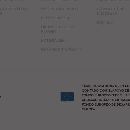
ER ANTI-FALTEN-
UNSERE GESCHICHTE
GARANTIE UND
H
RÜCKGABE
BEWERTUNGEN
KONTAKT
HÄUFIG GESTELLTE
FRAGEN
MATERIALIEN
DATENSCHUTZPOLITIK
TAKO INNOVATIONS SL EN EL
CONTADO CON EL APOYO DE 
FONDO EUROPEO FEDER. LA F
!
AL DESARROLLO INTERNACIO
FONDO EUROPEO DE DESARR
EUROPA