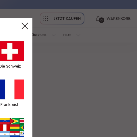
JETZT KAUFEN
WARENKORB
0
ÜR PROFIS
ÜBER UNS
HILFE
Die Schweiz
Frankreich