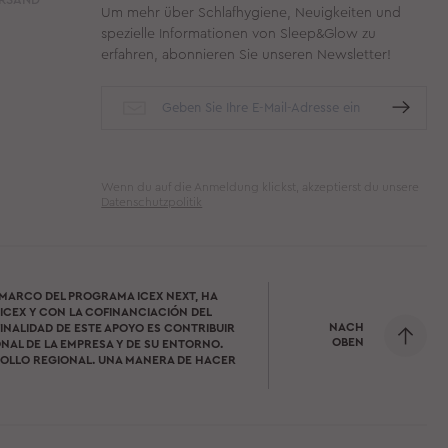
Um mehr über Schlafhygiene, Neuigkeiten und
spezielle Informationen von Sleep&Glow zu
erfahren, abonnieren Sie unseren Newsletter!
Wenn du auf die Anmeldung klickst, akzeptierst du unsere
Datenschutzpolitik
 MARCO DEL PROGRAMA ICEX NEXT, HA
ICEX Y CON LA COFINANCIACIÓN DEL
NACH
INALIDAD DE ESTE APOYO ES CONTRIBUIR
OBEN
NAL DE LA EMPRESA Y DE SU ENTORNO.
OLLO REGIONAL. UNA MANERA DE HACER