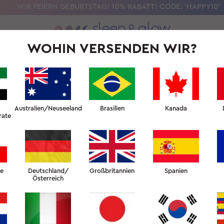
WIR FEIERN GEBURTSTAG! 10% RABATT! CODE: 'HAPPY10'
WOHIN VERSENDEN WIR?
UNSERE WISSENSCHAFT
SCHÖNHEITSSCHLAF-UNIVERSITÄT
F
Australien/Neuseeland
Brasilien
Kanada
rate
he
Deutschland/
Großbritannien
Spanien
Österreich
ES GIBT KEINE WAREN IN
IHREM WARENKORB