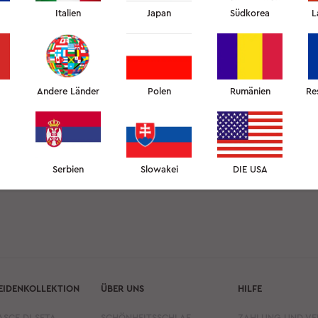
Italien
Japan
Südkorea
L
DER KORB WARTET DARAUF, GEFÜLLT ZU WERDEN.
WIR WÜNSCHEN IHNEN EIN ANGENEHMES
EINKAUFEN!
Andere Länder
Polen
Rumänien
Re
JETZT KAUFEN
Serbien
Slowakei
DIE USA
EIDENKOLLEKTION
ÜBER UNS
HILFE
ASCE DI SETA
SCHÖNHEITSSCHLAF
ZAHLUNG UND V