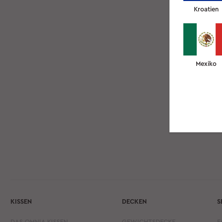
Kroatien
Mexiko
KISSEN
DECKEN
S
DAS OMNIA KISSEN
GEWICHTSDECKE
F