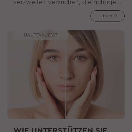
verzweifelt versuchen, die richtige
Temperatur zu finden? Haben Sie
LESEN
schon alles versucht, um sich
abzukühlen, bis hin zu einer Packung
HAUTFAKULTÄT
gefrorener Erbsen als Kopfkissen?
WIE UNTERSTÜTZEN SIE