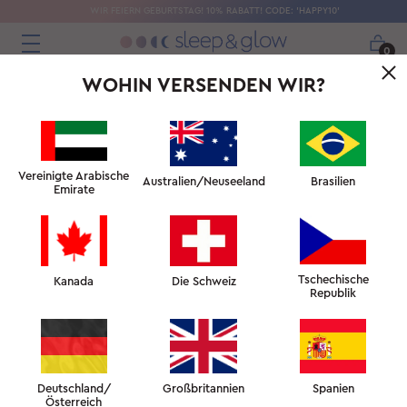
WIR FEIERN GEBURTSTAG! 10% RABATT! CODE: 'HAPPY10'
0
WOHIN VERSENDEN WIR?
Vereinigte Arabische
Australien/Neuseeland
Brasilien
Emirate
SCHÖNHEITSSCHLAF-
UNIVERSITÄT
Tschechische
Kanada
Die Schweiz
Republik
Deutschland/
Großbritannien
Spanien
Österreich