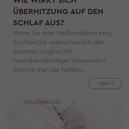
WIE WIRKT SICH
ÜBERHITZUNG AUF DEN
SCHLAF AUS?
Wenn Sie eine Heißschläferin sind,
fürchten Sie wahrscheinlich den
Sommer. Angesichts
rekordverdächtiger Hitzewellen
möchte man die heißen
Sommernächte nicht verschwitzt und
LESEN
schlaflos im Bett verbringen. Es ist
unmöglich, das Klima zu kontrollieren
SCHLAFFAKULTÄT
und kühl zu bleiben, wenn die
Umgebungsluft einer Sauna gleicht.
Man wacht auf und fühlt sich wie ein