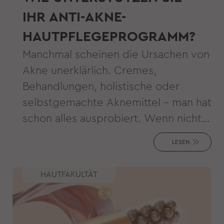
IHR ANTI-AKNE-
HAUTPFLEGEPROGRAMM?
Manchmal scheinen die Ursachen von
Akne unerklärlich. Cremes,
Behandlungen, holistische oder
selbstgemachte Aknemittel – man hat
schon alles ausprobiert. Wenn nichts
zu helfen scheint, fehlt Ihnen
LESEN
vielleicht ein wichtiger Schritt in Ihrer
Routine. Hier sind die häufigsten
HAUTFAKULTÄT
Ursachen für Akne und einige der
schnellsten Lösungen für
problematische Pickel.