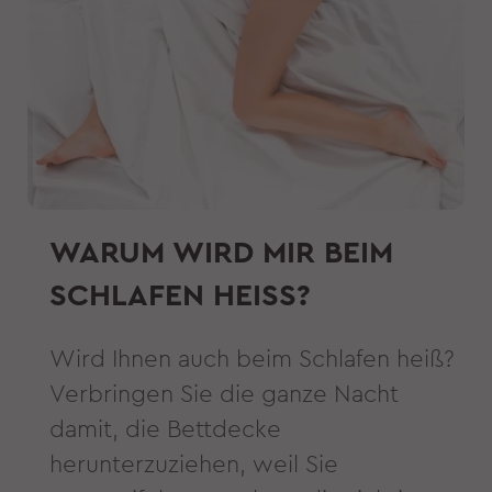
alter, ausgetrockneter Schwamm,
aber das ist noch nicht das
Schlimmste. Nächtliche Überhitzung
kann zu einer Reihe von
Gesundheitsproblemen führen und
den Tagesrhythmus völlig
durcheinander bringen.
WARUM WIRD MIR BEIM
SCHLAFEN HEISS?
Wird Ihnen auch beim Schlafen heiß?
Verbringen Sie die ganze Nacht
damit, die Bettdecke
herunterzuziehen, weil Sie