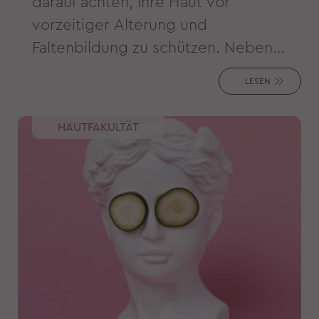
darauf achten, Ihre Haut vor
vorzeitiger Alterung und
Faltenbildung zu schützen. Neben
dem Gesicht ist das Dekolleté (auch
LESEN
Hals und Brust genannt) eine der
ersten Stellen, an denen wir Falten
HAUTFAKULTÄT
bemerken.