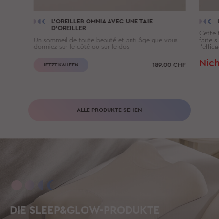
L'OREILLER
OMNIA
AVEC UNE TAIE
D'OREILLER
Cette t
Un sommeil de toute beauté et anti-âge que vous
faite 
dormiez sur le côté ou sur le dos
l’effic
Nich
189.00
CHF
JETZT KAUFEN
ALLE PRODUKTE SEHEN
DIE SLEEP&GLOW-PRODUKTE