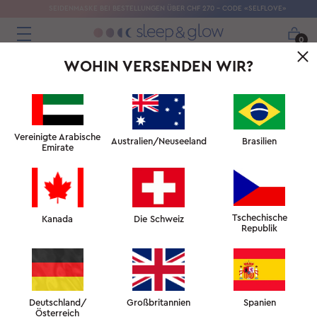
SEIDENMASKE BEI BESTELLUNGEN ÜBER CHF 270 – CODE «SELFLOVE»
0
WOHIN VERSENDEN WIR?
← DIE UNGLAUBLICHEN VORTEILE VON KUPFER
FÜR DIE HAUT
↑ HAUTFAKULTÄT
Vereinigte Arabische
Australien/Neuseeland
Brasilien
Emirate
WIE UNTERSTÜTZEN SIE IHR ANTI-AKNE-
HAUTPFLEGEPROGRAMM? →
Tschechische
SCHÖNHEITSSCHLAF
Kanada
Die Schweiz
Republik
SCHÖNHEITSSCHLAF
— IST
Deutschland/
Großbritannien
Spanien
Österreich