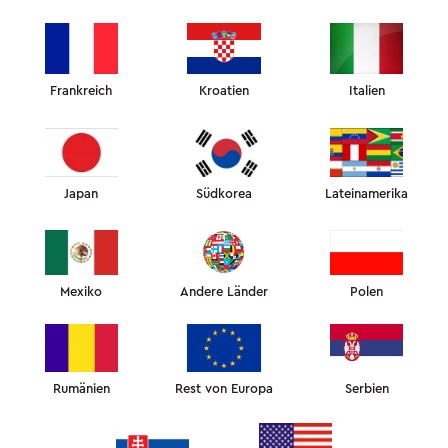
"FALTENFREIER SCHLAF"
UND HAUTPFLEGE
Frankreich
Kroatien
Italien
TIEFSCHLAF UND
KOMPLETTE ENTSPANNUNG
Japan
Südkorea
Lateinamerika
AUFWENDIGE
ELEGANZ
Mexiko
Andere Länder
Polen
HOCHWERTIGES
ZUBEHÖR
Rumänien
Rest von Europa
Serbien