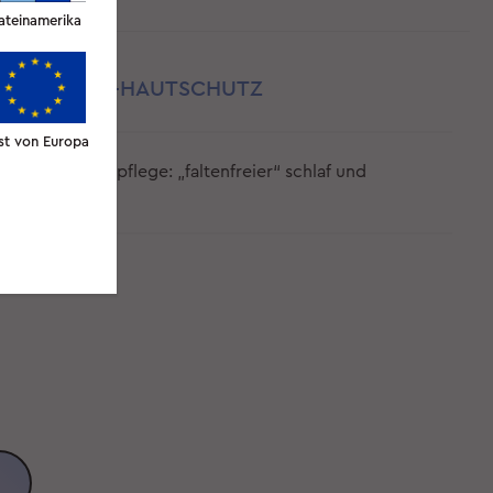
ateinamerika
IA COPPER-HAUTSCHUTZ
st von Europa
istischen hautpflege: „faltenfreier“ schlaf und