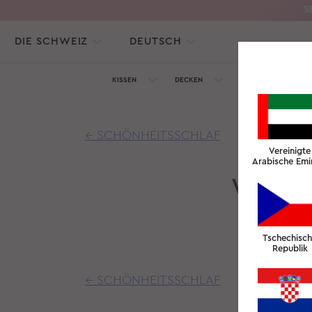
S
DIE SCHWEIZ
DEUTSCH
KISSEN
DECKEN
SEIDENKOLLEKTION
← SCHÖNHEITSSCHLAF
Vereinigte
Arabische Emi
WIE U
Tschechisc
Republik
← SCHÖNHEITSSCHLAF