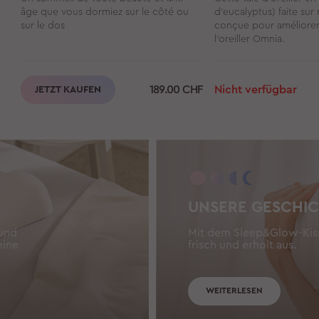
âge que vous dormiez sur le côté ou
d’eucalyptus) faite sur
sur le dos
conçue pour améliorer 
l’oreiller Omnia.
189.00
CHF
Nicht verfügbar
JETZT KAUFEN
UNSERE GESCHI
 und
Mit dem Sleep&Glow-Kiss
eine
frisch und erholt aus.
WEITERLESEN