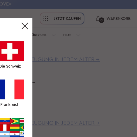
LOVE»
JETZT KAUFEN
WARENKORB
0
ÜR PROFIS
ÜBER UNS
HILFE
FALTENVORBEUGUNG IN JEDEM ALTER →
Die Schweiz
-AKNE-
Frankreich
FALTENVORBEUGUNG IN JEDEM ALTER →