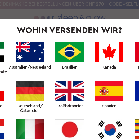
EIDENMASKE BEI BESTELLUNGEN ÜBER CHF 270 – CODE «SELF
WOHIN VERSENDEN WIR?
UNSERE WISSENSCHAFT
SCHÖNHEITSSCHLAF-UNIVERSITÄT
F
↑ HAUTFAKULTÄT
Australien/Neuseeland
Brasilien
Kanada
rate
NTERSTÜTZEN SIE IHR ANTI
HAUTPFLEGEPROGRAMM?
he
Deutschland/
Großbritannien
Spanien
Österreich
↑ HAUTFAKULTÄT