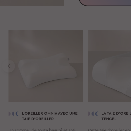
L'OREILLER
OMNIA
AVEC UNE
LA TAIE D’ORE
TAIE D'OREILLER
TENCEL
Un sommeil de toute beauté et anti-
Cette taie d’oreiller en