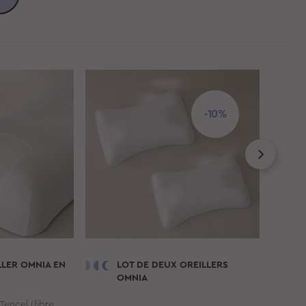
-10%
ILLER
OMNIA
EN
LOT DE DEUX OREILLERS
OMNIA
 Tencel (fibre