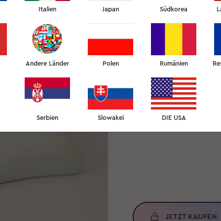
Italien
Japan
Südkorea
L
DER OMN
Andere Länder
Polen
Rumänien
Re
Ein durchbruch in der hol
hautschutz
Serbien
Slowakei
DIE USA
JETZT KAUFEN