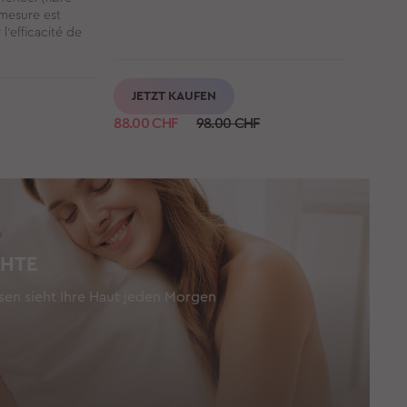
 mesure est
l’efficacité de
JETZT KAUFEN
JET
88.00
CHF
98.00 CHF
88.00
C
CHTE
en sieht Ihre Haut jeden Morgen