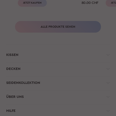
80.00
CHF
JETZT KAUFEN
JET
ALLE PRODUKTE SEHEN
KISSEN
DECKEN
SEIDENKOLLEKTION
ÜBER UNS
HILFE 