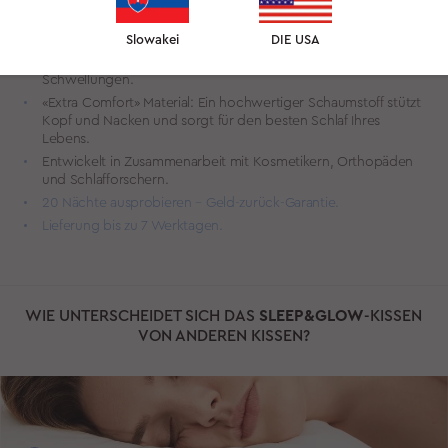
Elastizität der Haut verbessert. Dies stärkt die natürliche
Schutzbarriere der Haut und mildert Anzeichen der
Hautalterung.
Slowakei
DIE USA
Vorbeugung von Schlaffalten und morgendlichen
Schwellungen.
«Extra Comfort» Material: Ein hochwertiger Schaumstoff stützt
Kopf und Nacken und sorgt für den besten Schlaf Ihres
Lebens.
Entwickelt in Zusammenarbeit mit Kosmetikern, Orthopäden
und Schlafforschern.
20 Nächte ausprobieren – Geld-zurück-Garantie.
Lieferung bis zu 7 Werktagen.
WIE UNTERSCHEIDET SICH DAS
SLEEP&GLOW
-KISSEN
VON ANDEREN KISSEN?