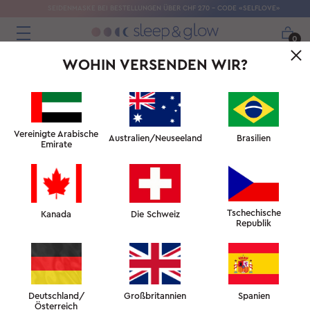
SEIDENMASKE BEI BESTELLUNGEN ÜBER CHF 270 – CODE «SELFLOVE»
0
WOHIN VERSENDEN WIR?
Vereinigte Arabische
Australien/Neuseeland
Brasilien
Emirate
Tschechische
Kanada
Die Schweiz
Republik
Deutschland/
Großbritannien
Spanien
Österreich