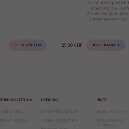
feuchtigkeitsspendend
– unterstützt die Hautf
Geschmeidigkeit und 
Hautbarriere nach der
25.00
CHF
JETZT KAUFEN
JETZT KAUFEN
EIDENKOLLEKTION
ÜBER UNS
HILFE
ASCE DI SETA
SCHÖNHEITSSCHLAF
ZAHLUNG UND V
ER ANTI-FALTEN-
UNSERE GESCHICHTE
GARANTIE UND
H
RÜCKGABE