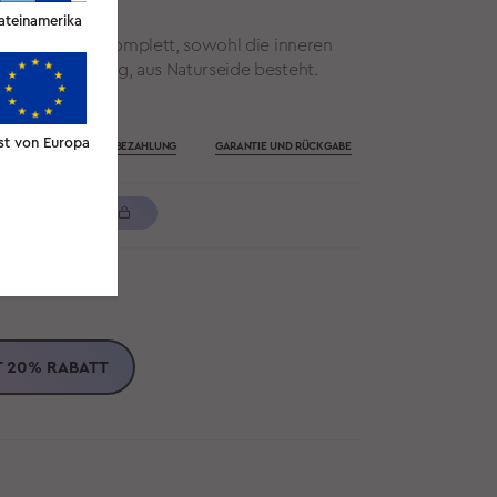
ateinamerika
 Haut, weil sie komplett, sowohl die inneren
auch die Füllung, aus Naturseide besteht.
en.
st von Europa
LIEFERUNG UND BEZAHLUNG
GARANTIE UND RÜCKGABE
IN DEN WARENKORB
UNGEN ÜBER 245 CHF
rna)
T
20%
RABATT