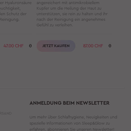
er Hyaluronsäure
angereichert mit antimikrobiellem
pflegen
euchtigkeit,
Kupfer um die Heilung der Haut zu
den Schutz der
unterstützen, sie rein zu halten und ihr
 Reinigung.
nach der Reinigung ein angenehmes
Gefühl zu verleihen.
47.00
CHF
0
87.00
CHF
0
JETZT KAUFEN
JET
ANMELDUNG BEIM NEWSLETTER
ERSAND
Um mehr über Schlafhygiene, Neuigkeiten und
spezielle Informationen von Sleep&Glow zu
erfahren, abonnieren Sie unseren Newsletter!