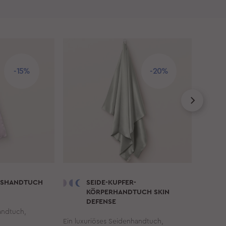
-15%
-20%
HTSHANDTUCH
SEIDE-KUPFER-
KÖRPERHANDTUCH SKIN
DEFENSE
andtuch,
Luxuriö
Ein luxuriöses Seidenhandtuch,
schlafe