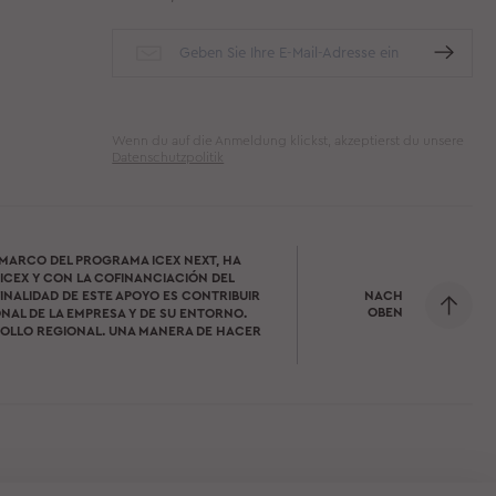
Wenn du auf die Anmeldung klickst, akzeptierst du unsere
Datenschutzpolitik
 MARCO DEL PROGRAMA ICEX NEXT, HA
ICEX Y CON LA COFINANCIACIÓN DEL
NACH
INALIDAD DE ESTE APOYO ES CONTRIBUIR
OBEN
NAL DE LA EMPRESA Y DE SU ENTORNO.
OLLO REGIONAL. UNA MANERA DE HACER