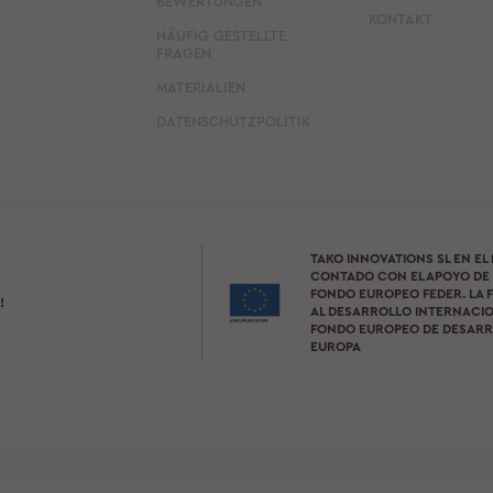
BEWERTUNGEN
KONTAKT
HÄUFIG GESTELLTE
FRAGEN
MATERIALIEN
DATENSCHUTZPOLITIK
TAKO INNOVATIONS SL EN EL
CONTADO CON EL APOYO DE 
FONDO EUROPEO FEDER. LA F
!
AL DESARROLLO INTERNACIO
FONDO EUROPEO DE DESARR
EUROPA