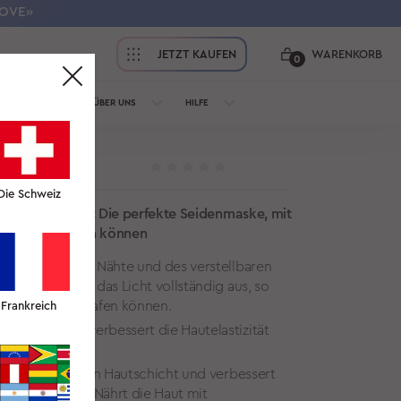
LOVE»
JETZT KAUFEN
WARENKORB
0
ÜR PROFIS
ÜBER UNS
HILFE
"MONDFARN"
Die Schweiz
n Schlafmasken: Die perfekte Seidenmaske, mit
bequem ausruhen können
 der makellosen Nähte und des verstellbaren
ht an. Blendet das Licht vollständig aus, so
 und Nacht, schlafen können.
Frankreich
teklasse 6A verbessert die Hautelastizität
t in der obersten Hautschicht und verbessert
 Nachtcremes. Nährt die Haut mit