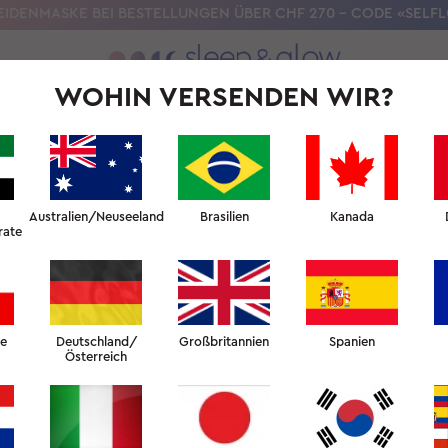
EIDENMASKE BEI BESTELLUNGEN ÜBER CHF 270 – CODE «SELF
WOHIN VERSENDEN WIR?
UNSERE WISSENSCHAFT
SCHÖNHEITSSCHLAF-UNIVERSITÄT
F
SEIDEN-SCHLAFMASKE 
Australien/Neuseeland
Brasilien
Kanada
rate
Der Erfolgsschlager unter de
der Sie sich auch tagsüber 
Die Maske passt sich dank
Bandes perfekt Ihrem Gesic
dass Sie zu jeder Zeit, Tag
he
Deutschland/
Großbritannien
Spanien
Österreich
22mm Maulbeerseide der Gü
und glättet feine Falten.
Versiegelt die Feuchtigkei
somit die Wirksamkeit von