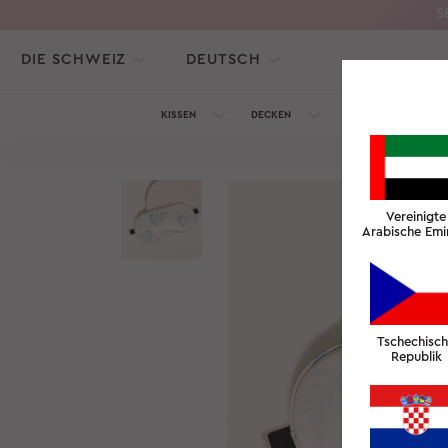
S
DIE SCHWEIZ
DEUTSCH
KISSEN
DECKEN
SEIDENKOLLEKTION
Vereinigte
Arabische Emi
Tschechisc
Republik