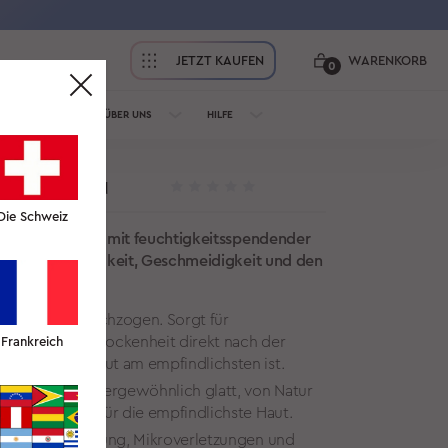
JETZT KAUFEN
WARENKORB
0
ÜR PROFIS
ÜBER UNS
HILFE
H HYALURON
Die Schweiz
h, angereichert mit feuchtigkeitsspendender
die Hautfeuchtigkeit, Geschmeidigkeit und den
 der Reinigung.
luronsäure durchzogen. Sorgt für
it und beugt Trockenheit direkt nach der
Frankreich
n, wenn die Haut am empfindlichsten ist.
lbeerseide. Außergewöhnlich glatt, von Natur
t genug selbst für die empfindlichste Haut.
 Verringert Reibung, Mikroverletzungen und