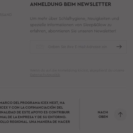
ANMELDUNG BEIM NEWSLETTER
ERSAND
Um mehr über Schlafhygiene, Neuigkeiten und
spezielle Informationen von Sleep&Glow zu
erfahren, abonnieren Sie unseren Newsletter!
Wenn du auf die Anmeldung klickst, akzeptierst du unsere
Datenschutzpolitik
 MARCO DEL PROGRAMA ICEX NEXT, HA
ICEX Y CON LA COFINANCIACIÓN DEL
NACH
INALIDAD DE ESTE APOYO ES CONTRIBUIR
OBEN
NAL DE LA EMPRESA Y DE SU ENTORNO.
OLLO REGIONAL. UNA MANERA DE HACER