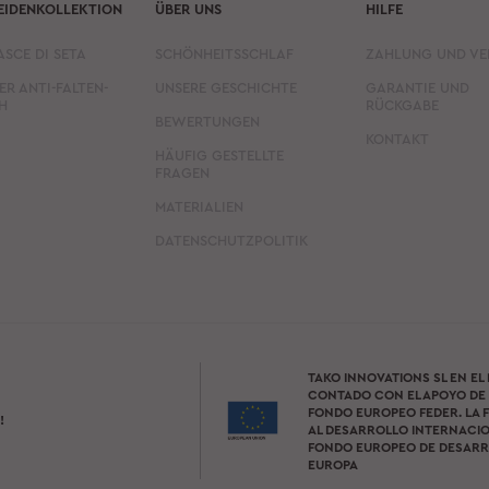
EIDENKOLLEKTION
ÜBER UNS
HILFE
ASCE DI SETA
SCHÖNHEITSSCHLAF
ZAHLUNG UND V
ER ANTI-FALTEN-
UNSERE GESCHICHTE
GARANTIE UND
H
RÜCKGABE
BEWERTUNGEN
KONTAKT
HÄUFIG GESTELLTE
FRAGEN
MATERIALIEN
DATENSCHUTZPOLITIK
TAKO INNOVATIONS SL EN EL
CONTADO CON EL APOYO DE 
FONDO EUROPEO FEDER. LA F
!
AL DESARROLLO INTERNACIO
FONDO EUROPEO DE DESARR
EUROPA