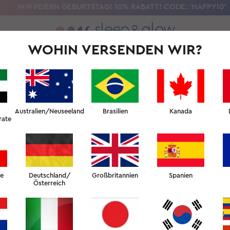
WIR FEIERN GEBURTSTAG! 10% RABATT! CODE: 'HAPPY10'
WOHIN VERSENDEN WIR?
UNSERE WISSENSCHAFT
SCHÖNHEITSSCHLAF-UNIVERSITÄT
F
SEIDE-KÖRPERHANDTUC
Australien/Neuseeland
Brasilien
Kanada
rate
Ein luxuriöses Seidenhandtuc
Hyaluronsäure – unterstützt 
Schutz der Hautbarriere nach
Mit mikroverkapselter Hya
langanhaltende Feuchtigke
he
Deutschland/
Großbritannien
Spanien
Österreich
Reinigung vor – genau dan
Gefertigt aus feinster Mau
aus hypoallergen und sanf
Schützt die Hautbarriere.