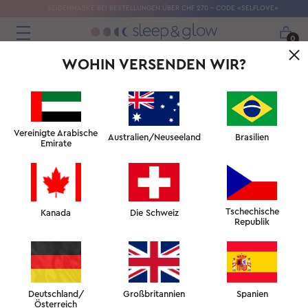
SEIDENMASKE BEI BESTELLUNGEN ÜBER CHF 270 – CODE «SELFLOVE»
0
WOHIN VERSENDEN WIR?
Vereinigte Arabische
Australien/Neuseeland
Brasilien
Emirate
Tschechische
Kanada
Die Schweiz
Republik
Deutschland/
Großbritannien
Spanien
Österreich