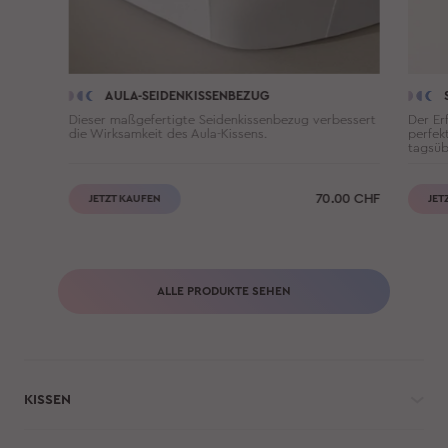
AULA-SEIDENKISSENBEZUG
Dieser maßgefertigte Seidenkissenbezug verbessert
Der Er
die Wirksamkeit des Aula-Kissens.
perfek
tagsüb
70.00
CHF
JETZT KAUFEN
JET
ALLE PRODUKTE SEHEN
KISSEN