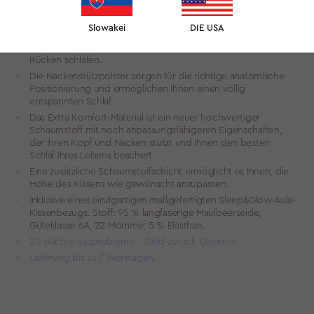
und Nacken sanft in der anatomisch optimalen Position,
während Sie auf dem Rücken schlafen.
Slowakei
DIE USA
Seitenpolster verhindern, dass Ihr Kopf sich zur Seite neigt
und sorgen dafür, dass Sie die ganze Nacht bequem auf dem
Rücken schlafen.
Die Nackenstützpolster sorgen für die richtige anatomische
Positionierung und ermöglichen Ihnen einen völlig
entspannten Schlaf.
Das Extra Komfort-Material ist ein neuer hochwertiger
Schaumstoff mit noch anpassungsfähigeren Eigenschaften,
der Ihren Kopf und Nacken stützt und Ihnen den besten
Schlaf Ihres Lebens beschert.
Eine zusätzliche Schaumstoffschicht ermöglicht es Ihnen, die
Höhe des Kissens wie gewünscht anzupassen.
Inklusive eines einzigartigen maßgefertigten Sleep&Glow-Aula-
Kissenbezugs. Stoff: 95 % langfaserige Maulbeerseide,
Güteklasse 6A, 22 Momme; 5 % Elasthan.
20 Nächte ausprobieren – Geld-zurück-Garantie.
Lieferung bis zu 7 Werktagen.