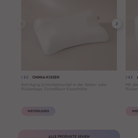
OMNIA-KISSEN
Anti-Aging Schönheitsschlaf in der Seiten- oder
Mit di
Rückenlage. Einstellbare Kissenhöhe.
Rücken
WEITERLESEN
WEI
ALLE PRODUKTE SEHEN