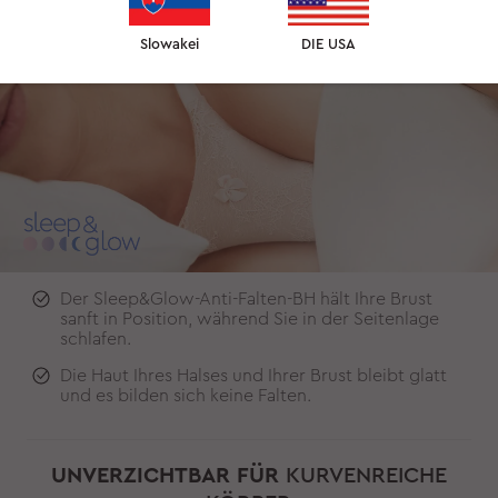
Slowakei
DIE USA
Der Sleep&Glow-Anti-Falten-BH hält Ihre Brust
sanft in Position, während Sie in der Seitenlage
schlafen.
Die Haut Ihres Halses und Ihrer Brust bleibt glatt
und es bilden sich keine Falten.
UNVERZICHTBAR FÜR
KURVENREICHE