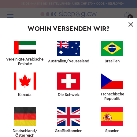
SEIDENMASKE BEI BESTELLUNGEN ÜBER CHF 270 – CODE «SELFLOVE»
0
WOHIN VERSENDEN WIR?
Vereinigte Arabische
Australien/Neuseeland
Brasilien
Emirate
Tschechische
Kanada
Die Schweiz
Republik
DER ANTI-FALTEN-BH
FÜR EIN DEKOLLETÉ, DAS KÖPFE VERDREHEN LÄSST
Deutschland/
Großbritannien
Spanien
Österreich